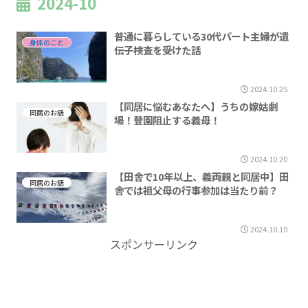
2024-10
普通に暮らしている30代パート主婦が遺
身体のこと
伝子検査を受けた話
2024.10.25
【同居に悩むあなたへ】うちの嫁姑劇
同居のお話
場！登園阻止する義母！
2024.10.20
【田舎で10年以上、義両親と同居中】田
同居のお話
舎では祖父母の行事参加は当たり前？
2024.10.10
スポンサーリンク