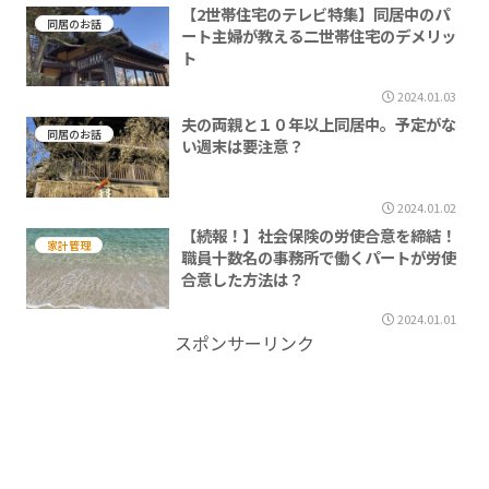
【2世帯住宅のテレビ特集】同居中のパ
同居のお話
ート主婦が教える二世帯住宅のデメリッ
ト
2024.01.03
夫の両親と１０年以上同居中。予定がな
同居のお話
い週末は要注意？
2024.01.02
【続報！】社会保険の労使合意を締結！
家計管理
職員十数名の事務所で働くパートが労使
合意した方法は？
2024.01.01
スポンサーリンク