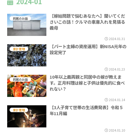
2024-01
【嫁姑問題で悩むあなたへ】聞いてくだ
同居のお話
さいこの話！クルマの車庫入れを見張る
義母
2024.01.31
【パート主婦の資産運用】新NISA元年の
家計管理
設定完了
2024.01.23
10年以上義両親と同居中の嫁が教えま
同居のお話
す。正月料理は嫁と子供は優先的に食べ
れない？
2024.01.14
【3人子育て世帯の生活費発表】令和５
家計管理
年11月編
2024.01.10