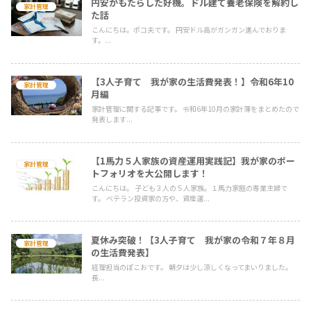
円安がもたらした好機。ドル建て養老保険を解約し
家計管理
た話
こんにちは。ポコ夫です。 円安ドル高がガンガン進んでおりま
す。...
【3人子育て 我が家の生活費発表！】令和6年10
家計管理
月編
家計管理に関する記事です。 令和6年10月の家計簿をまとめたので
発表します...
【1馬力５人家族の資産運用実践記】我が家のポー
家計管理
トフォリオを大公開します！
こんにちは。 子ども３人の５人家族。１馬力家庭の専業主婦で
す。 ベテラン投資家の方や、資産運...
夏休み突破！【3人子育て 我が家の令和７年８月
家計管理
の生活費発表】
経理担当のぽこおです。 朝夕は少し涼しくなってまいりました。
長...