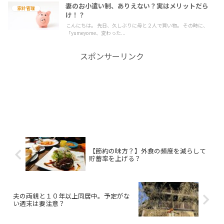
妻のお小遣い制、ありえない？実はメリットだら
家計管理
け！？
こんにちは。 先日、久しぶりに母と２人で買い物。 その時に、
「yumeyome、変わった...
スポンサーリンク
【節約の味方？】外食の頻度を減らして
貯蓄率を上げる？
夫の両親と１０年以上同居中。予定がな
い週末は要注意？