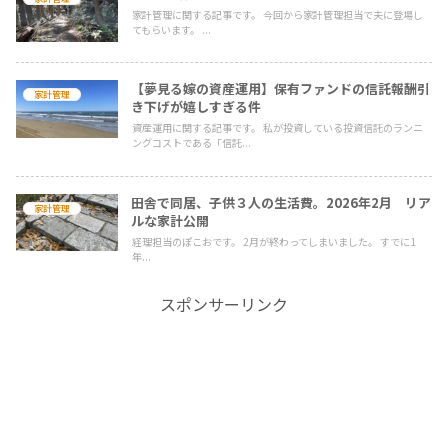
家計管理に関する記事です。 今回から家計管理担当で夫に登場し
てもらいます。 ...
【夢見る嫁の資産運用】保有ファンドの信託報酬引
家計管理
き下げが嬉しすぎる件
資産運用に関する記事です。 私が投資している投資信託のランニ
ングコストである「信託...
田舎で同居、子供３人の生活費。2026年2月 リア
家計管理
ルな家計公開
経理担当のぽこおです。 2月が終わってしまいました。 すでに1
年...
スポンサーリンク