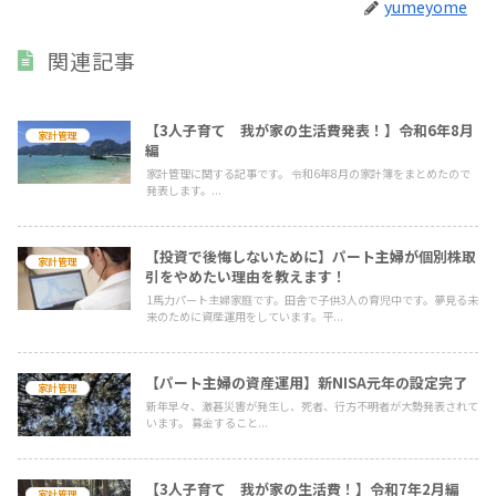
yumeyome
関連記事
【3人子育て 我が家の生活費発表！】令和6年8月
家計管理
編
家計管理に関する記事です。 令和6年8月の家計簿をまとめたので
発表します。...
【投資で後悔しないために】パート主婦が個別株取
家計管理
引をやめたい理由を教えます！
1馬力パート主婦家庭です。田舎で子供3人の育児中です。夢見る未
来のために資産運用をしています。平...
【パート主婦の資産運用】新NISA元年の設定完了
家計管理
新年早々、激甚災害が発生し、死者、行方不明者が大勢発表されて
います。 募金すること...
【3人子育て 我が家の生活費！】令和7年2月編
家計管理