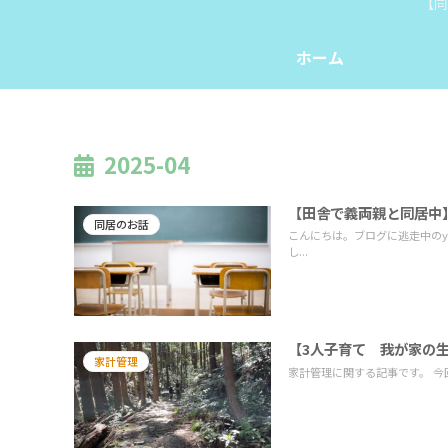
【同
ホーム
2025-04
【田舎で義両親と同居中
同居のお話
こんにちは。ブログに逃走中のy
し...
【3人子育て 我が家の生
家計管理
家計管理に関する記事です。 今