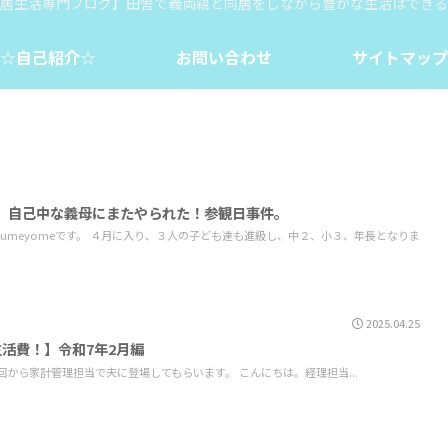
居生活専門ブログ】田舎で義両親と同居をしながら豊かな生活はできる
☆自己紹介☆
お問い合わせ
サイトマップ
】自己中な義母にまたやられた！参観日事件。
umeyomeです。 ４月に入り、３人の子ども達も進級し、中２、小３、年長となりま
2025.04.25
活費！】令和7年2月編
回から家計管理担当で夫に登場してもらいます。 こんにちは。経理担当...