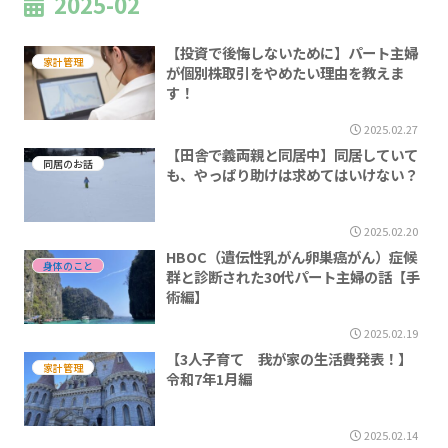
2025-02
【投資で後悔しないために】パート主婦
家計管理
が個別株取引をやめたい理由を教えま
す！
2025.02.27
【田舎で義両親と同居中】同居していて
同居のお話
も、やっぱり助けは求めてはいけない？
2025.02.20
HBOC（遺伝性乳がん卵巣癌がん）症候
身体のこと
群と診断された30代パート主婦の話【手
術編】
2025.02.19
【3人子育て 我が家の生活費発表！】
家計管理
令和7年1月編
2025.02.14