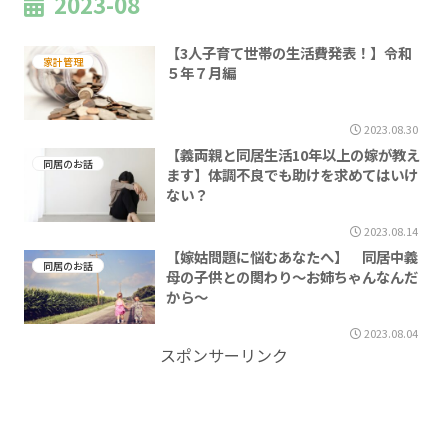
2023-08
【3人子育て世帯の生活費発表！】令和
家計管理
５年７月編
2023.08.30
【義両親と同居生活10年以上の嫁が教え
同居のお話
ます】体調不良でも助けを求めてはいけ
ない？
2023.08.14
【嫁姑問題に悩むあなたへ】 同居中義
同居のお話
母の子供との関わり～お姉ちゃんなんだ
から～
2023.08.04
スポンサーリンク