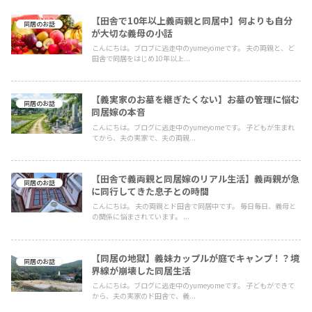
【田舎で10年以上義両親と同居中】何よりも自分
同居のお話
が大切な義母の小話
こんにちは。ブロブに逃走中のyumeyomeです。 夫の両親と、ど
田舎で同居をはじめ10年以上...
【義実家のお墓を継ぎたくない】お墓の管理に悩む
同居のお話
同居嫁の本音
こんにちは。ブログに逃走中のyumeyomeです。 子どもが生まれ
てから、夫の実家で、夫の両親...
【田舎で義両親と同居嫁のリアル生活】義両親が急
同居のお話
に同行してきた息子との時間
こんにちは。 夫の両親とド田舎で同居中です。 毎日毎日、義母と
の関係に悩まされています。 ...
【同居の地獄】義妹カップルが庭でキャンプ！？境
同居のお話
界線が崩壊した同居生活
こんにちは。ブログに逃走中のyumeyomeです。 子どもができて
から、夫の実家のド田舎で、義...