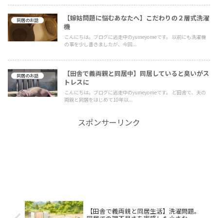
【嫁姑問題に悩むあなたへ】こだわりの２層式洗濯
同居のお話
機
こんにちは。ブログに逃走中のyumeyomeです。 以前にも洗濯機
の事を少し書きましたが、今回...
【田舎で義両親と同居中】同居していると臭いがス
同居のお話
トレスに
こんにちは。ブログに逃走中のyumeyomeです。 ど田舎で、夫の
両親と同居をはじめて10年以...
スポンサーリンク
【田舎で義両親と同居生活】洗濯問題。