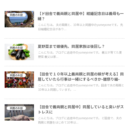
【ド田舎で義両親と同居中】結婚記念日は義母も一
同居のお話
緒？
こんにちは。 夫の両親と、10年以上同居中のyumeyomeです。 先
日結婚記念日があり...
夏野菜まで娘優先。同居家族は後回し？
同居のお話
こんにちは。ブログに逃走中のyumeyomeです。 義父が育てた夏
野菜 義父は家...
【田舎で１０年以上義両親と同居の嫁が考える】同
同居のお話
居していたら行事は一緒にするべきか-雛祭り編-
こんにちは。ブログに逃走中のyumeyomeです。田舎で夫の両親と
10年以上同居しています。 ...
【田舎で義両親と同居中】同居していると臭いがス
同居のお話
トレスに
こんにちは。ブログに逃走中のyumeyomeです。 ど田舎で、夫の
両親と同居をはじめて10年以...