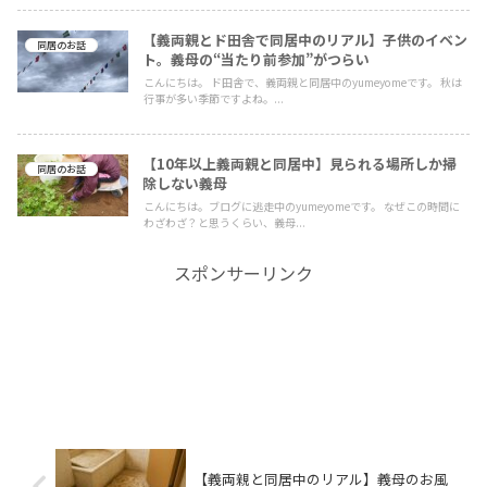
【義両親とド田舎で同居中のリアル】子供のイベン
同居のお話
ト。義母の“当たり前参加”がつらい
こんにちは。 ド田舎で、義両親と同居中のyumeyomeです。 秋は
行事が多い季節ですよね。...
【10年以上義両親と同居中】見られる場所しか掃
同居のお話
除しない義母
こんにちは。ブログに逃走中のyumeyomeです。 なぜこの時間に
わざわざ？と思うくらい、義母...
スポンサーリンク
【義両親と同居中のリアル】義母のお風