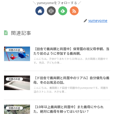
yumeyomeをフォローする
yumeyome
関連記事
【田舎で義両親と同居中】保育園の祖父母参観、当
同居のお話
たり前のように参加する義両親。
こんにちは。子供がうまれてから10年以上、夫の両親と同居中で
す。 先日、子どもの保...
【ド田舎で義両親と同居中のリアル】自分優先な義
同居のお話
母。冬のお風呂の話。
こんにちは。 義両親とド田舎で同居中のyumeyomeです。 同居生
活のストレスは、大きな事...
【10年以上義両親と同居中】また義母にやられ
同居のお話
た。絶対に義母を頼ってはいけない？