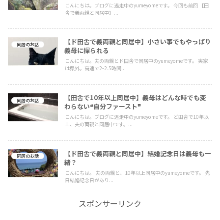
こんにちは。ブログに逃走中のyumeyomeです。 今回も前回 【田
舎で義両親と同居中】...
【ド田舎で義両親と同居中】小さい事でもやっぱり
同居のお話
義母に探られる
こんにちは。夫の両親とド田舎で同居中のyumeyomeです。 実家
は県外。高速で2-2.5時間...
【田舎で10年以上同居中】義母はどんな時でも変
同居のお話
わらない❝自分ファースト❞
こんにちは。ブログに逃走中のyumeyomeです。 ど田舎で10年以
上、夫の両親と同居中です。...
【ド田舎で義両親と同居中】結婚記念日は義母も一
同居のお話
緒？
こんにちは。 夫の両親と、10年以上同居中のyumeyomeです。 先
日結婚記念日があり...
スポンサーリンク