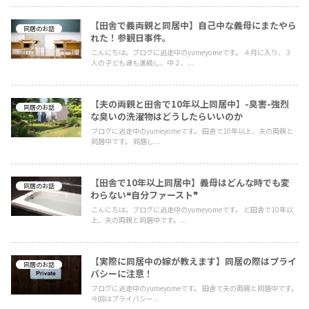
【田舎で義両親と同居中】自己中な義母にまたやら
同居のお話
れた！参観日事件。
こんにちは。ブログに逃走中のyumeyomeです。 ４月に入り、３
人の子ども達も進級し、中２、...
【夫の両親と田舎で10年以上同居中】-臭害-強烈
同居のお話
な臭いの洗濯物はどうしたらいいのか
ブログに逃走中のyumeyomeです。 田舎で10年以上、夫の両親と
同居中です。 同居し...
【田舎で10年以上同居中】義母はどんな時でも変
同居のお話
わらない❝自分ファースト❞
こんにちは。ブログに逃走中のyumeyomeです。 ど田舎で10年以
上、夫の両親と同居中です。...
【実際に同居中の嫁が教えます】同居の際はプライ
同居のお話
バシーに注意！
ブログに逃走中のyumeyomeです。 田舎で夫の両親と同居中です。
今回はプライバシー...