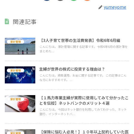
yumeyome
関連記事
【3人子育て世帯の生活費発表】令和6年6月編
家計管理
こんにちは。 家計管理に関する記事です。 令和6年6月の家計簿を
まとめた...
主婦が世界の株式に投資する理由は？
家計管理
こんにちは。資産運用、お金に関する記事です。 この記事はこん
な方におすすめです。 ...
【１馬力専業主婦が実際に使用してみて分かったこ
家計管理
とを伝授】ネットバンクのメリット４選
こんにちは。 今回はネット銀行を利用してみてわかった、ネット
銀行、インターネットバ...
【保険に悩む人必見！】１０年以上契約していた医
家計管理