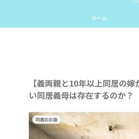
【同
ホーム
【義両親と10年以上同居の嫁
い同居義母は存在するのか？
同居のお話