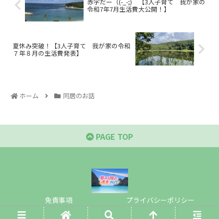
赤字だー（(-_-;) 【3人子育て 我が家の
令和7年7月生活費大公開！】
夏休み突破！【3人子育て 我が家の令和
７年８月の生活費発表】
ホーム
同居のお話
PAGE TOP
免責事項
プライバシーポリシー
© 2021 夢みる嫁の逃走ブログ.