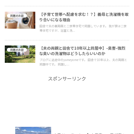
【子育て世帯へ配慮を求む！？】義母と洗濯機を取
同居のお話
り合いになる理由
田舎で夫の義両親と二世帯住宅で同居しています。 我が家は二世
帯住宅ですが、浴室と洗...
【夫の両親と田舎で10年以上同居中】-臭害-強烈
同居のお話
な臭いの洗濯物はどうしたらいいのか
ブログに逃走中のyumeyomeです。 田舎で10年以上、夫の両親と
同居中です。 同居し...
スポンサーリンク