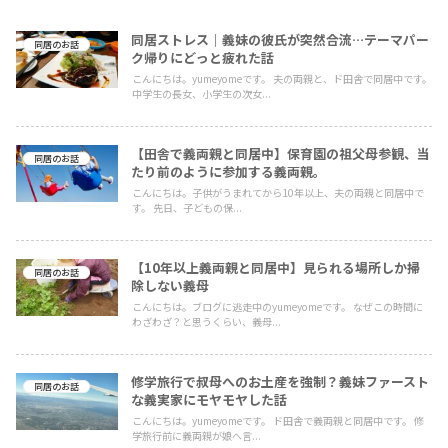
同居ストレス｜義妹の彼氏が突然合流…テーマパー
同居のお話
ク帰りにどっと疲れた話
こんにちは。yumeyomeです。 夫の両親と、ド田舎で同居中です。
中学生の長女、小学生の次女...
【田舎で義両親と同居中】保育園の祖父母参観、当
同居のお話
たり前のように参加する義両親。
こんにちは。子供がうまれてから10年以上、夫の両親と同居中で
す。 先日、子どもの保...
【10年以上義両親と同居中】見られる場所しか掃
同居のお話
除しない義母
こんにちは。ブログに逃走中のyumeyomeです。 なぜこの時間に
わざわざ？と思うくらい、義母...
修学旅行で叔母へのお土産を強制？義妹ファースト
同居のお話
な義実家にモヤモヤした話
こんにちは。yumeyomeです。 ド田舎で義両親と同居中です。 修
学旅行前に義両親が娘へ言...