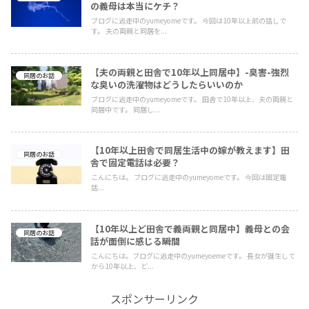
の義母は本当にケチ？
ブログに逃走中のyumeyomeです。 今回は10年以上前の話しで
す。 夫の両親と同居を...
【夫の両親と田舎で10年以上同居中】-臭害-強烈
同居のお話
な臭いの洗濯物はどうしたらいいのか
ブログに逃走中のyumeyomeです。 田舎で10年以上、夫の両親と
同居中です。 同居し...
【10年以上田舎で同居生活中の嫁が教えます】田
同居のお話
舎で固定電話は必要？
こんにちは。 ブログに逃走中のyumeyomeです。 今回は固定電
話...
【10年以上ど田舎で義両親と同居中】義母との会
同居のお話
話が面倒に感じる瞬間
こんにちは。ブログに逃走中のyumeyoemeです。 長女が誕生して
から10年以上、ど...
スポンサーリンク