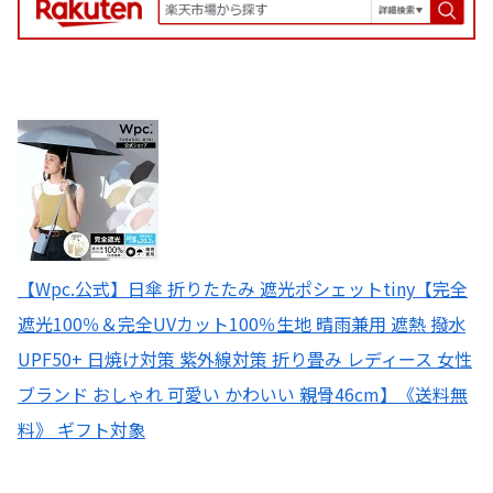
【Wpc.公式】日傘 折りたたみ 遮光ポシェットtiny【完全
遮光100％＆完全UVカット100％生地 晴雨兼用 遮熱 撥水
UPF50+ 日焼け対策 紫外線対策 折り畳み レディース 女性
ブランド おしゃれ 可愛い かわいい 親骨46cm】《送料無
料》 ギフト対象