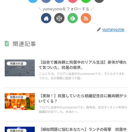
yumeyomeをフォローする
yumeyome
関連記事
【田舎で義両親と同居中のリアル生活】身体が壊れ
同居のお話
て気づいた、同居の限界。
こんにちは。ブログに逃走中のyumeyomeです。 子どもがうまれ
てから、夫の両親と田舎でド田...
【実録！】同居していたら結婚記念日に義両親がつ
同居のお話
いてくる？
ブログに逃走中のyumeyomeです。 数年前、記念すべき１０年目の
結婚記念日でした。本当だっ...
【嫁姑問題に悩むあなたへ】ランチの衝撃 同居中
同居のお話