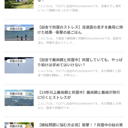
こんにちは。ブログに逃走中のyumeyomeです。 洗濯の干し場所
について問題があったので投稿...
【田舎で同居のストレス】溶連菌の息子を義母に預
同居のお話
けた結果…衝撃の昼ごはん
こんにちは。 ド田舎で義両親と同居中のyumeyomeです。 田舎生
活も、同居生活もストレス...
【田舎で義両親と同居中】同居していても、やっぱ
同居のお話
り助けは求めてはいけない？
こんにちは。ブロブに逃走中のyumeyomeです。 夫の両親とど田
舎で同居を開始し、10年以上...
【10年以上義両親と同居中】義両親と義妹が旅行
同居のお話
に行くとストレスが
こんにちは。ブログに逃走中のyumeyomeです。 夫の両親と10年
以上、田舎で同居中です。 ...
【嫁姑問題に悩む方必見】衝撃！？同居中の姑の実
同居のお話