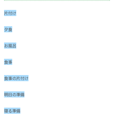
片付け
夕食
お風呂
食事
食事の片付け
明日の準備
寝る準備