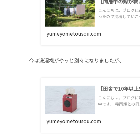
【同居中の嫁が教
こんにちは。ブログに逃
ったので投稿していこう
yumeyometousou.com
今は洗濯機がやっと別々になりましたが、
【田舎で10年以
こんにちは。ブログに逃
中です。 義両親との同居.
yumeyometousou.com