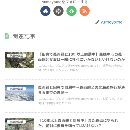
yumeyomeをフォローする
yumeyome
関連記事
【田舎で義両親と10年以上同居中】義妹中心の義
同居のお話
両親と食事は一緒に食べにいかないといけないのか
こんにちは。ブログに逃走中のyumeyomeです。 近所のお寺のお
祭りが４月にあります。お祭り...
義両親と田舎で同居中〜義両親との北海道旅行が決
同居のお話
まるまでの裏側〜
こんにちは。ブログに逃走中のyumeyomeです。 ど田舎で、夫の
両親と同居をはじめて10...
【10年以上義両親と同居中】また義母にやられ
同居のお話
た。絶対に義母を頼ってはいけない？