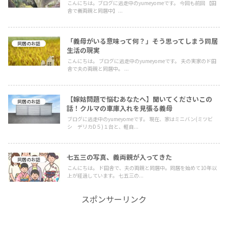
こんにちは。ブログに逃走中のyumeyomeです。 今回も前回 【田
舎で義両親と同居中】...
「義母がいる意味って何？」そう思ってしまう同居
同居のお話
生活の現実
こんにちは。 ブログに逃走中のyumeyomeです。 夫の実家のド田
舎で夫の両親と同居中。 ...
【嫁姑問題で悩むあなたへ】聞いてくださいこの
同居のお話
話！クルマの車庫入れを見張る義母
ブログに逃走中のyumeyomeです。 現在、家はミニバン(ミツビ
シ デリカD５)１台と、軽自...
七五三の写真、義両親が入ってきた
同居のお話
こんにちは。 ド田舎で、夫の両親と同居中。同居を始めて10年以
上が経過しています。 七五三の...
スポンサーリンク