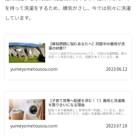
を持って洗濯をするため、嫌気がさし、今では別々に洗濯
しています。
【嫁姑問題に悩むあなたへ】同居中の義母が洗
濯の妨害!?
ブログに逃走中のyumeyomeです。 今回は洗濯問題。数か
月前～１年前の話しです。 同居を考えている方。義...
yumeyometousou.com
2023.06.12
【子育て世帯へ配慮を求む！？】義母と洗濯機
を取り合いになる理由
田舎で夫の義両親と二世帯住宅で同居しています。 我が
家は二世帯住宅ですが、浴室と洗濯機は親世帯と共有し...
yumeyometousou.com
2023.07.19