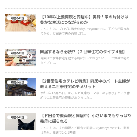
【10年以上義両親と同居中】実録！家の片付けは
同居のお話
豊かな生活につながるのか
こんにちは。ブログに逃走中のyumeyomeです。 子どもが産まれ
てから、ど田舎で夫の両親と同...
同居するなら必読⁉【２世帯住宅のタイプ４選】
同居のお話
今回は二世帯住宅を建てる時に知っておきたい、 「二世帯住宅の
タイプ」 ...
【2世帯住宅のテレビ特集】同居中のパート主婦が
同居のお話
教える二世帯住宅のデメリット
令和5年12月25日、BSテレビ東京の「マネーのまなび」という番
組で二世帯住宅の特集がありました...
【ド田舎で義両親と同居中】小さい事でもやっぱり
同居のお話
義母に探られる
こんにちは。夫の両親とド田舎で同居中のyumeyomeです。 実家
は県外。高速で2-2.5時間...