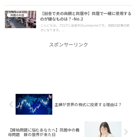
【田舎で夫の両親と同居中】同居で一緒に使用する
同居のお話
のが嫌なものは？-No.2
こんにちは。ブログに逃走中のyumeyomeです。 前回の記事の続
きになります。 ...
スポンサーリンク
主婦が世界の株式に投資する理由は？
【嫁姑問題に悩むあなたへ】同居中の義
母問題 嫁の限界が来た日