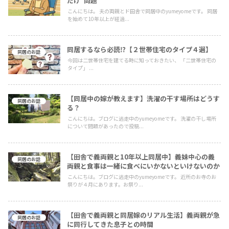
だけ”問題
こんにちは。 夫の両親とド田舎で同居中のyumeyomeです。 同居
を始めて10年以上が経過...
同居するなら必読⁉【２世帯住宅のタイプ４選】
同居のお話
今回は二世帯住宅を建てる時に知っておきたい、 「二世帯住宅の
タイプ」 ...
【同居中の嫁が教えます】洗濯の干す場所はどうす
同居のお話
る？
こんにちは。ブログに逃走中のyumeyomeです。 洗濯の干し場所
について問題があったので投稿...
【田舎で義両親と10年以上同居中】義妹中心の義
同居のお話
両親と食事は一緒に食べにいかないといけないのか
こんにちは。ブログに逃走中のyumeyomeです。 近所のお寺のお
祭りが４月にあります。お祭り...
【田舎で義両親と同居嫁のリアル生活】義両親が急
同居のお話
に同行してきた息子との時間