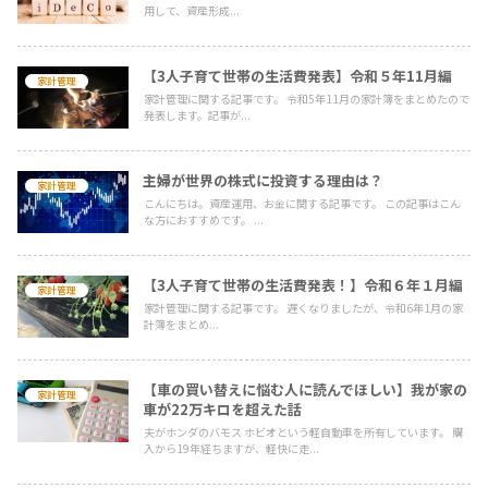
用して、資産形成...
【3人子育て世帯の生活費発表】令和５年11月編
家計管理
家計管理に関する記事です。 令和5年11月の家計簿をまとめたので
発表します。記事が...
主婦が世界の株式に投資する理由は？
家計管理
こんにちは。資産運用、お金に関する記事です。 この記事はこん
な方におすすめです。 ...
【3人子育て世帯の生活費発表！】令和６年１月編
家計管理
家計管理に関する記事です。 遅くなりましたが、令和6年1月の家
計簿をまとめ...
【車の買い替えに悩む人に読んでほしい】我が家の
家計管理
車が22万キロを超えた話
夫がホンダのバモス ホビオという軽自動車を所有しています。 購
入から19年経ちますが、軽快に走...