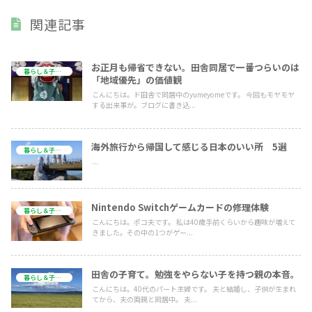
関連記事
お正月も帰省できない。田舎同居で一番つらいのは
暮らし＆子育て
「地域優先」の価値観
こんにちは。ド田舎で同居中のyumeyomeです。 今回もモヤモヤ
する出来事が。ブログに書き込...
海外旅行から帰国して感じる日本のいい所 5選
暮らし＆子育て
...
Nintendo Switchゲームカードの修理体験
暮らし＆子育て
こんにちは。ポコ夫です。 私は40歳手前くらいから趣味が増えて
きました。その中の1つがゲー...
田舎の子育て。勉強をやらない子を持つ親の本音。
暮らし＆子育て
こんにちは。40代のパート主婦です。 夫と結婚し、子供が生まれ
てから、夫の両親と同居中。 夫...